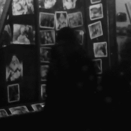
Î
C
i
u
i
o
m
CAPITOL Talks 2 @ HUB A,
OCT
17
[scroll for English]
CAPITOL Talks 2: Teatre și c
lansare booklet CAPITOL 2017 @ HU
20 Octombrie 2017 // 19:00
Ne face plăcere să vă invităm la 
actuale ale clădirilor de patrimo
găzduită de HUB A, Casa OAR Bucur
p
a
a
p
c