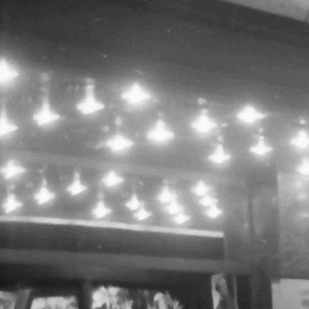
L
c
/
ș
s
p
t
c
p
1
h
U
u
i
c
ș
S