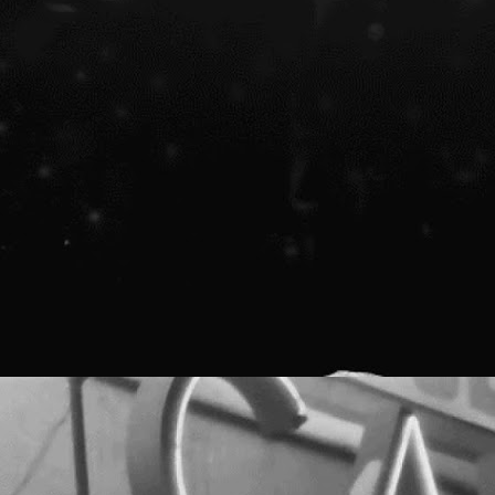
e monumente istorice Cinema CAPITOL și Teatrul de vară
APITOL ocupă parcela dintre bd. Elisabeta 36 și str.
onstantin Mille 13. În 2017-2018, Save or Cancel propune o
ampanie de conștientizare și sensibilizare față de
atrimoniul cultural național, cu aplicație pe Cinema /
eatrul de vară Capitol, relevând potențialul economic,
ocial și educațional al tuturor spațiilor culturale
bandonate din România, prin implicarea artiștilor și
omunității locale în cadrul unor proiecte trans-
ectoriale, multidisciplinare, colaborative.
Proiectul editorial feeder insider art & sound 2017
NOV
15
[scroll for EN]
Proiectul editorial noile media feeder insider art &
ound se extinde cu o nouă dimensiune în ediția din 2017
0 interviuri și 1 nou e-book sunt online!
E?
eeder insider art & sound investighează universul exterior
rtei și muzicii. Proiectul editorial începe în 2014,
nspirat de activitatea și comunicarea online susținută de
eeder.ro de-a lungul a 13 ani, platforma de știri și
venimente care găzduiește.
Lansăm site-ul capitol.rehab!
OCT
30
[scroll for English]
Save or Cancel lansează site-ul capitol.rehab 30
ctombrie 2017 // 12:00