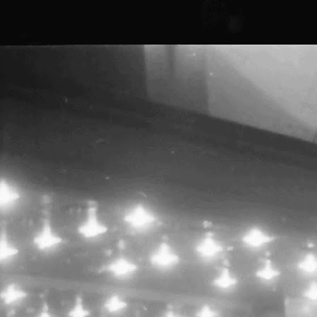
P
P
P
A
S
T
G
M
c
p
c
P
O
1