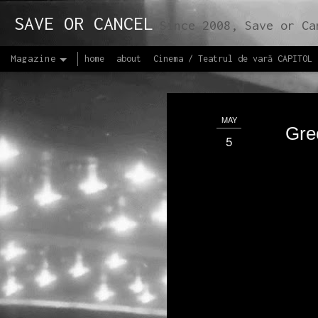
SAVE OR CANCEL
Since 2008, Save or Cancel is a medium of communication and propagation of arts and culture, facilitatin
Magazine
home
about
Cinema / Teatrul de vară CAPITOL
MAY
Gre
5