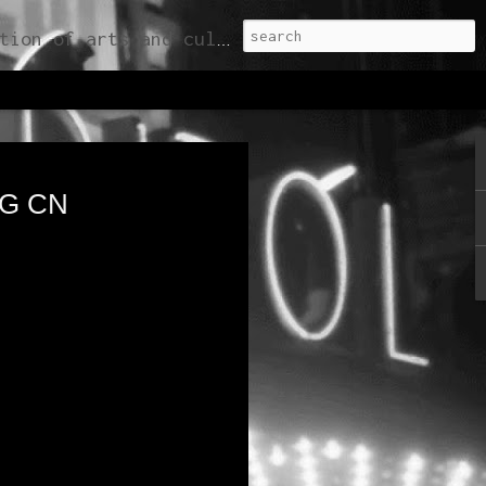
ble (re) valorization of the present, through editorial, cultural and architectural projects.
 online noul booklet
#03
NG CN
e noul booklet CAPITOL #03
el, Capitol booklet #03 prezintă
mblul monumentelor, un rezumat al
o recapitulare a activităților și
 ultimii 10 ani, urmăresc să
ectivă și să reintegreze CAPITOL
fost lansată și distribuită pentru
onferinței CAPITOL Talks 2/4, în
tă împreună cu Calup la noul
#01 a debutat în cadrul Expoziției
2016, găzduită de ArCub Hanul
dintre publicațiile participante
ră București 2017, secțiunea
rin arhitectură - Carte de