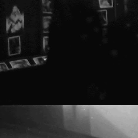
d
C
C
c
p
T
s
a
c
s
s
1
C
f
a
i
f
e
O