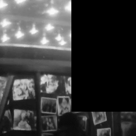
a
C
2
u
S
m
C
C
NEW Open call for CAPITOL
DEC
9
Apel deschis pentru CAPITOL 
[scroll for English]
Save or Cancel caută să reîncarce
monumente CAPITOL și știm că voi 
Fotografi inspirați au surprins d
CAPITOL, unele informate de calit
vise lucide, pe când alte imagini
p
d
d