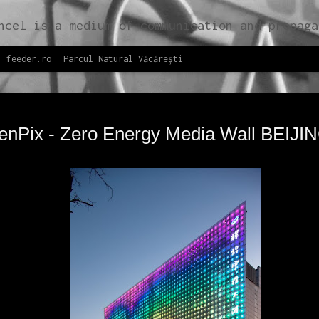
g their role in the contemporary society. Self-initiated multidisciplinary programs by Save or Cancel support the development of the contemporary society by identifying opportunities for sustainable and adapta
feeder.ro
Parcul Natural Văcărești
Răsfoiește
NOV
CAPITOL 
enPix - Zero Energy Media Wall BEIJI
26
Răsfoiește onlin
Produs de Save or Canc
informații despre ansa
studiilor istorice și 
evenimentelor care, în
reactiveze memoria col
în circuitul public.
CAPITOL booklet #02 a 
prima oară în cadrul c
octombrie 2017, găzdui
centru Hub A. CAPITOL 
CAPITOL, în noiembrie 
Gabroveni și este una 
la Anuala de Arhitectu
Cercetare și viziuni p
arhitectură.