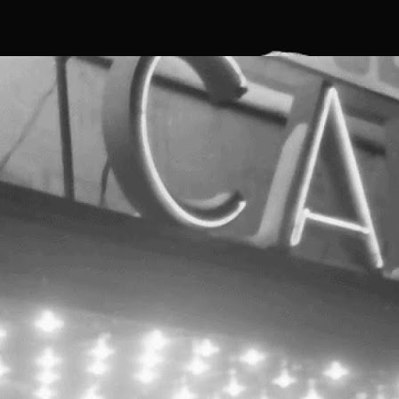
remiul I: Rondelul cariatidelor de Ancuța Clim (172 Votes)
remiul II: Ctrl+S de Alexandra M.
Participare Save or Cancel x feeder.ro x Lente la
OCT
Noaptea Albă a Galeriilor 2017
5
photo © feeder.ro, Alex Iacob
articipare Save or Cancel x feeder.ro x Lente la Noaptea
lbă a Galeriilor 2017
ave or Cancel, prin intermediul feeder.ro, Cinema /
eatrul de vară și Lente participă la NAG - Noaptea Albă a
aleriilor 2017. Dacă plimbarea vă aduce pe Constantin
ille 13, vizitați Teatrul de Vară CAPITOL pentru a vedea
ea mai recentă instalație Pisica Pătrată pentru spațiul
ublic și pentru a experimenta instalația artistică AR
reată Augmented Space Agency, Capitol Continuum.
Paint-a-monument / Atelier pentru copii / Serebe
OCT
(desen) + Octav (serigrafie)
4
[scroll for English]
aint-a-monument / Atelier pentru copii / Serebe (desen) +
ctav (serigrafie) / 8-15 ani
2-13 Octombrie 2017