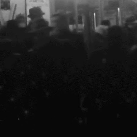
n zilele de 12 și 13 Octombrie de la ora 18:00 Save or
ancel a organizat un alt fel de workshop, la MNAC. Au fost
nvitați copii între 8 și 15 ani să ia parte, gratuit, la
n atelier de desen și serigrafie, menit să stârnească
nteresul pentru patrimoniu și participarea la viața
rașului. Motto-ul evenimentului a fost "Explorăm arta ca
ijloc de regenerare urbană".
 Casa OAR București
inematografe scoase din circuitul public // Expoziție +
B A, Casa OAR București
o discuție informală despre nevoile și oportunitățile
niu, realizată în parteneriat cu Calup și Teatrul Mic și
ești.
TOP: Open call POEM CAPITOL
OCT
8
TOP: POEM CAPITOL
Save or Cancel a pornit în căutarea a trei poeme care
ot reîncărca memoria colectivă cu noi instanțe din viața
nsamblului de monumente CAPITOL, activând scriitori pentru
 investiga conceptul de identitate culturală. Mulțumim
articipanților și cititorilor! 😊 Aceasta este lista
âștigătorilor, în ordinea preferințelor publicului: