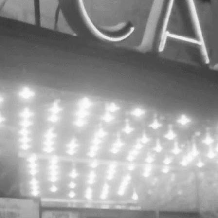
ansarea site-ului capitol.rehab este următorul pas în
adrul programului cultural multianual "hub cultural Cinema
 Teatrul de vară CAPITOL" propus de către Save or Cancel
i având ca scop o campanie de conștientizare și
ensibilizare a publicului larg față de potențialul
atrimoniului național abandonat și posibilitățile
ransformării acestui spațiu într-un hub modern dedicat
ulturii și artelor con
Un-hidden Bucharest / despre proiect
OCT
24
Un-hidden Bucharest / despre proiect
3 noi intervenții artistice și o călătorie ghidată
rin arta din spațiul public.
 August – 30 Octombrie 2017
ttp://www.feeder.ro/un-hidden/
n-hidden Bucharest este un proiect de regenerare
rbană conceput ca o serie de 3 semnale urbane /
ntervenții în spațiul public, co-create împreună cu
omunitatea, care au ca scop umanizarea orașului București,
i promovarea cunoașterii și explorării acestuia prin artă.
feeder.ro BTLT: Paint-a-monument / Atelier pentru
OCT
copii / Serebe (desen) + Octav (serigrafie)
22
BTLT: Paint-a-monument / Atelier pentru copii /
erebe (desen) + Octav (serigrafie)