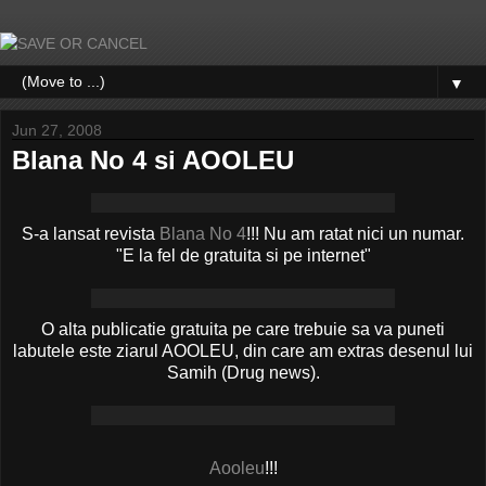
▼
Jun 27, 2008
Blana No 4 si AOOLEU
S-a lansat revista
Blana No 4
!!! Nu am ratat nici un numar.
"E la fel de gratuita si pe internet"
O alta publicatie gratuita pe care trebuie sa va puneti
labutele este ziarul AOOLEU, din care am extras desenul lui
Samih (Drug news).
Aooleu
!!!