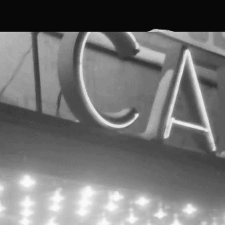
remiul I: Rondelul cariatidelor de Ancuța Clim (172 Votes)
remiul II: Ctrl+S de Alexandra M.
Participare Save or Cancel x feeder.ro x Lente la
OCT
Noaptea Albă a Galeriilor 2017
5
photo © feeder.ro, Alex Iacob
articipare Save or Cancel x feeder.ro x Lente la Noaptea
lbă a Galeriilor 2017
ave or Cancel, prin intermediul feeder.ro, Cinema /
eatrul de vară și Lente participă la NAG - Noaptea Albă a
aleriilor 2017. Dacă plimbarea vă aduce pe Constantin
ille 13, vizitați Teatrul de Vară CAPITOL pentru a vedea
ea mai recentă instalație Pisica Pătrată pentru spațiul
ublic și pentru a experimenta instalația artistică AR
reată Augmented Space Agency, Capitol Continuum.
Paint-a-monument / Atelier pentru copii / Serebe
OCT
(desen) + Octav (serigrafie)
4
[scroll for English]
aint-a-monument / Atelier pentru copii / Serebe (desen) +
ctav (serigrafie) / 8-15 ani
2-13 Octombrie 2017