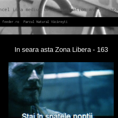
g their role in the contemporary society. Self-initiated multidisciplinary programs by Save or Cancel support the development of the contemporary society by identifying opportunities for sustainable and adapta
feeder.ro
Parcul Natural Văcărești
Răsfoiește
NOV
CAPITOL 
In seara asta Zona Libera - 163
26
Răsfoiește onlin
Produs de Save or Canc
informații despre ansa
studiilor istorice și 
evenimentelor care, în
reactiveze memoria col
în circuitul public.
CAPITOL booklet #02 a 
prima oară în cadrul c
octombrie 2017, găzdui
centru Hub A. CAPITOL 
CAPITOL, în noiembrie 
Gabroveni și este una 
la Anuala de Arhitectu
Cercetare și viziuni p
arhitectură.