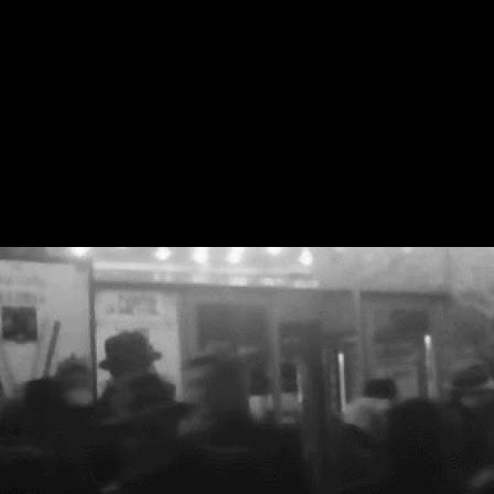
ctivităților produse în programul multianual hub cultural
inema / Teatrul de vară CAPITOL în 2017, planurile pentru
018 și un scurt istoric al ansamblului de monumente, într-
n singur articol - aici.
ituat în centrul orașului București, ansamblul de
onumente istorice Cinema CAPITOL și Teatrul de vară
APITOL ocupă parcela dintre bd. Elisabeta 36 și str.
onstantin Mille 13.
 - Photography
- Fotografie
 memoria colectivă cu noi instanțe din viața ansamblului de
puteți face mult mai mult!
eja momente interesante cu Cinema / Teatrul de vară
ăți estetice - arhitectura spectaculoasă care invită la
 dezvăluie dramatica realitate - abandon și degradare.
feeder.ro BTLT: evenimente și activități CAPITOL în
DEC
2017
1
2017 Despre programul multianual CAPITOL v-am povestit
e larg de-a lungul timpului, iar feeder.ro a fost alături
e inițiativa de reactivare pornită de Save or Cancel încă
in 2008. Situat în centrul orașului București, ansamblul