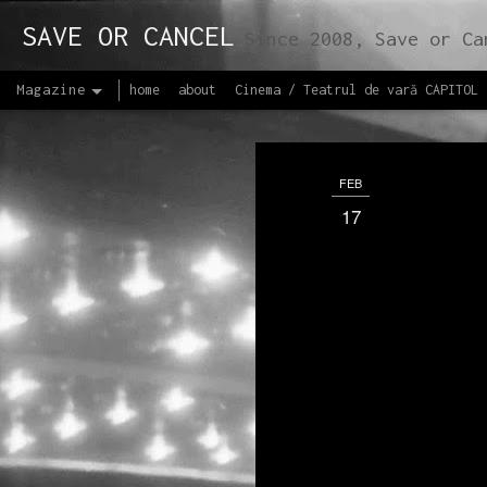
SAVE OR CANCEL
Since 2008, Save or Cancel is a medium of communication and propagation of arts and culture, facilitatin
Magazine
home
about
Cinema / Teatrul de vară CAPITOL
FEB
17