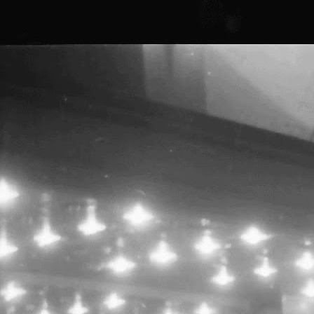
P
P
P
A
S
T
G
M
c
p
c
P
O
1