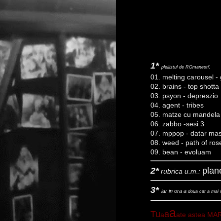
1*
:
pleilistul de ROmanesti
01. melting carousel - 
02. brains - top shotta
03. psyon - depreszio
04. agent - tribes
05. matze cu mandela 
06. zabbo -sesi 3
07. mppop - datar ma
08. weed - path of ros
09. bean - evoluam
2*
plan
rubrica u.m.:
3*
iar in ora a
doua cat a mai 
a
Tu
a
a
a
te astea MAR