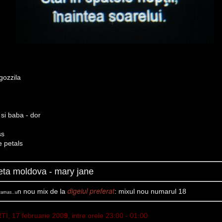
gozzila
si baba - dor
ss
e petals
eta moldova - mary jane
digeiul preferat
n nou mix de la
: mixul nou numarul 18
ramas..
u
TI, 17 februarie 200
9
,
intre orele 23:00 - 01:00