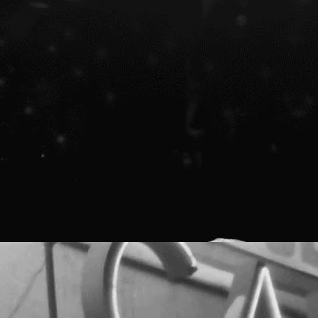
e monumente istorice Cinema CAPITOL și Teatrul de vară
APITOL ocupă parcela dintre bd. Elisabeta 36 și str.
onstantin Mille 13. În 2017-2018, Save or Cancel propune o
ampanie de conștientizare și sensibilizare față de
atrimoniul cultural național, cu aplicație pe Cinema /
eatrul de vară Capitol, relevând potențialul economic,
ocial și educațional al tuturor spațiilor culturale
bandonate din România, prin implicarea artiștilor și
omunității locale în cadrul unor proiecte trans-
ectoriale, multidisciplinare, colaborative.
Proiectul editorial feeder insider art & sound 2017
NOV
15
[scroll for EN]
Proiectul editorial noile media feeder insider art &
ound se extinde cu o nouă dimensiune în ediția din 2017
0 interviuri și 1 nou e-book sunt online!
E?
eeder insider art & sound investighează universul exterior
rtei și muzicii. Proiectul editorial începe în 2014,
nspirat de activitatea și comunicarea online susținută de
eeder.ro de-a lungul a 13 ani, platforma de știri și
venimente care găzduiește.
Lansăm site-ul capitol.rehab!
OCT
30
[scroll for English]
Save or Cancel lansează site-ul capitol.rehab 30
ctombrie 2017 // 12:00