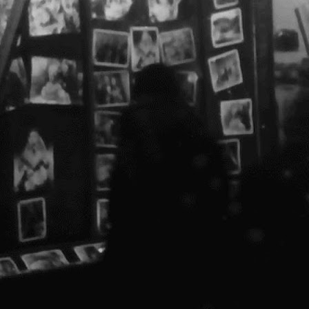
Î
C
i
u
i
o
m
CAPITOL Talks 2 @ HUB A,
OCT
17
[scroll for English]
CAPITOL Talks 2: Teatre și c
lansare booklet CAPITOL 2017 @ HU
20 Octombrie 2017 // 19:00
Ne face plăcere să vă invităm la 
actuale ale clădirilor de patrimo
găzduită de HUB A, Casa OAR Bucur
p
a
a
p
c