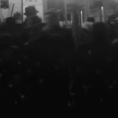
n zilele de 12 și 13 Octombrie de la ora 18:00 Save or
ancel a organizat un alt fel de workshop, la MNAC. Au fost
nvitați copii între 8 și 15 ani să ia parte, gratuit, la
n atelier de desen și serigrafie, menit să stârnească
nteresul pentru patrimoniu și participarea la viața
rașului. Motto-ul evenimentului a fost "Explorăm arta ca
ijloc de regenerare urbană".
 Casa OAR București
inematografe scoase din circuitul public // Expoziție +
B A, Casa OAR București
o discuție informală despre nevoile și oportunitățile
niu, realizată în parteneriat cu Calup și Teatrul Mic și
ești.
TOP: Open call POEM CAPITOL
OCT
8
TOP: POEM CAPITOL
Save or Cancel a pornit în căutarea a trei poeme care
ot reîncărca memoria colectivă cu noi instanțe din viața
nsamblului de monumente CAPITOL, activând scriitori pentru
 investiga conceptul de identitate culturală. Mulțumim
articipanților și cititorilor! 😊 Aceasta este lista
âștigătorilor, în ordinea preferințelor publicului: