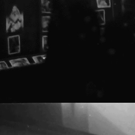
d
C
C
c
p
T
s
a
c
s
s
1
C
f
a
i
f
e
O