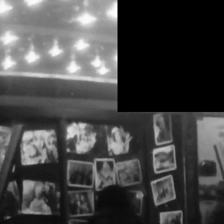
a
C
2
u
S
m
C
C
NEW Open call for CAPITOL
DEC
9
Apel deschis pentru CAPITOL 
[scroll for English]
Save or Cancel caută să reîncarce
monumente CAPITOL și știm că voi 
Fotografi inspirați au surprins d
CAPITOL, unele informate de calit
vise lucide, pe când alte imagini
p
d
d