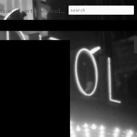
ble (re) valorization of the present, through editorial, cultural and architectural projects.
 online noul booklet
#03
e noul booklet CAPITOL #03
el, Capitol booklet #03 prezintă
mblul monumentelor, un rezumat al
o recapitulare a activităților și
 ultimii 10 ani, urmăresc să
ectivă și să reintegreze CAPITOL
fost lansată și distribuită pentru
onferinței CAPITOL Talks 2/4, în
tă împreună cu Calup la noul
#01 a debutat în cadrul Expoziției
2016, găzduită de ArCub Hanul
dintre publicațiile participante
ră București 2017, secțiunea
rin arhitectură - Carte de