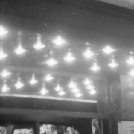
L
c
/
ș
s
p
t
c
p
1
h
U
u
i
c
ș
S