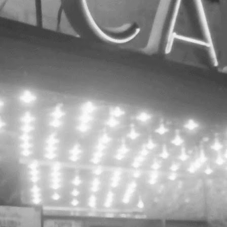
ansarea site-ului capitol.rehab este următorul pas în
adrul programului cultural multianual "hub cultural Cinema
 Teatrul de vară CAPITOL" propus de către Save or Cancel
i având ca scop o campanie de conștientizare și
ensibilizare a publicului larg față de potențialul
atrimoniului național abandonat și posibilitățile
ransformării acestui spațiu într-un hub modern dedicat
ulturii și artelor con
Un-hidden Bucharest / despre proiect
OCT
24
Un-hidden Bucharest / despre proiect
3 noi intervenții artistice și o călătorie ghidată
rin arta din spațiul public.
 August – 30 Octombrie 2017
ttp://www.feeder.ro/un-hidden/
n-hidden Bucharest este un proiect de regenerare
rbană conceput ca o serie de 3 semnale urbane /
ntervenții în spațiul public, co-create împreună cu
omunitatea, care au ca scop umanizarea orașului București,
i promovarea cunoașterii și explorării acestuia prin artă.
feeder.ro BTLT: Paint-a-monument / Atelier pentru
OCT
copii / Serebe (desen) + Octav (serigrafie)
22
BTLT: Paint-a-monument / Atelier pentru copii /
erebe (desen) + Octav (serigrafie)