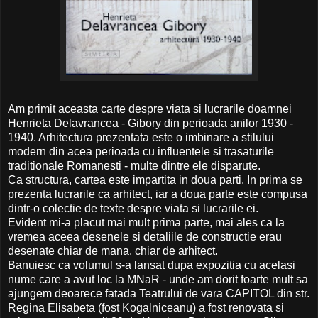
Am primit aceasta carte despre viata si lucrarile doamnei
Henrieta Delavrancea - Gibory din perioada anilor 1930 -
1940. Arhitectura prezentata este o imbinare a stilului
modern din acea perioada cu influentele si trasaturile
traditionale Romanesti - multe dintre ele disparute.
Ca structura, cartea este impartita in doua parti. In prima se
prezenta lucrarile ca arhitect, iar a doua parte este compusa
dintr-o colectie de texte despre viata si lucrarile ei.
Evident mi-a placut mai mult prima parte, mai ales ca la
vremea aceea desenele si detaliile de constructie erau
desenate chiar de mana, chiar de arhitect.
Banuiesc ca volumul s-a lansat dupa expozitia cu acelasi
nume care a avut loc la MNaR - unde am dorit foarte mult sa
ajungem deoarece fatada Teatrului de vara CAPITOL din str.
Regina Elisabeta (fost Kogalniceanu) a fost renovata si