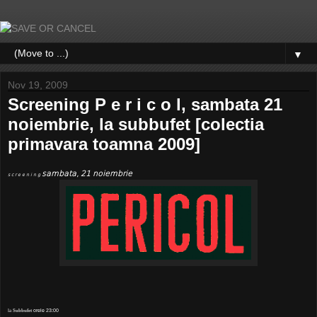
▼
Nov 19, 2009
Screening P e r i c o l, sambata 21
noiembrie, la subbufet [colectia
primavara toamna 2009]
sambata, 21 noiembrie
s c r e e n i n g
la
Subbufet
orele 23:00