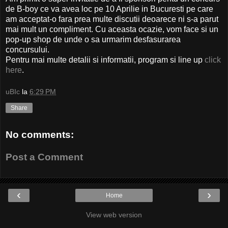
de B-boy ce va avea loc pe 10 Aprilie in Bucuresti pe care
am acceptat-o fara prea multe discutii deoarece ni s-a parut
mai mult un compliment. Cu aceasta ocazie, vom face si un
pop-up shop de unde o sa urmarim desfasurarea
concursului.
Pentru mai multe detalii si informatii, program si line up
click
here
.
uBIc
la
6:29 PM
Share
No comments:
Post a Comment
‹
›
Home
View web version