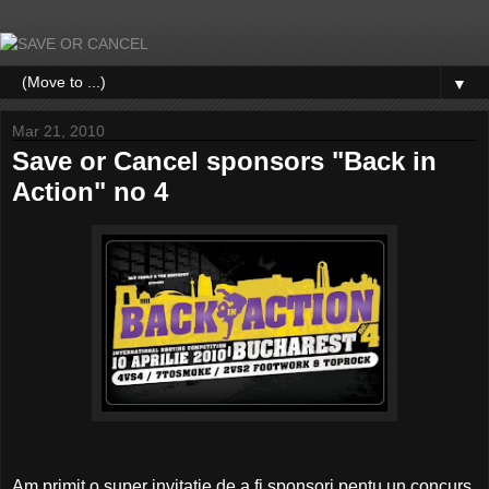
▼
Mar 21, 2010
Save or Cancel sponsors "Back in
Action" no 4
Am primit o super invitatie de a fi sponsori pentu un concurs