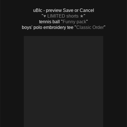
uBIc - preview Save or Cancel
"
♥ LIMITED shorts ★
"
tennis ball "
Funny pack
"
boys' polo embroidery tee "
Classic Order
"