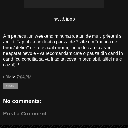
nwt & ipop
Am petrecut un weekend minunat alaturi de multi prieteni si
amici. Faptul ca am luat o pauza de 2 zile din "munca de
birou/atelier" ne-a relaxat enorm, lucru de care aveam
neaparat nevoie - va recomandam cate o pauza din cand in
cand (cu conditia sa va fi agitat ceva in prealabil, altfel nu e
cazul)!!!
uBIc
la
7:04 PM
Share
No comments:
Post a Comment