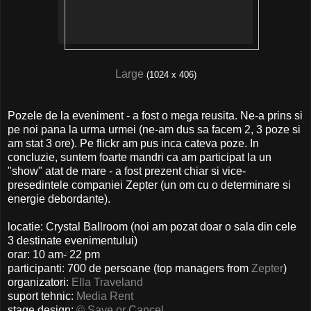
Large
(1024 x 406)
Pozele de la eveniment - a fost o mega reusita. Ne-a prins si
pe noi pana la urma urmei (ne-am dus sa facem 2, 3 poze si
am stat 3 ore). Pe flickr am pus inca cateva poze. In
concluzie, suntem foarte mandri ca am participat la un
"show" atat de mare - a fost prezent chiar si vice-
presedintele companiei Zepter (un om cu o determinare si
energie debordante).
locatie: Crystal Ballroom (noi am pozat doar o sala din cele
3 destinate evenimentului)
orar: 10 am- 22 pm
participanti: 700 de persoane (top managers from
Zepter
)
organizatori:
Ella Traveland
suport tehnic:
Media Rent
stage design:
© Save or Cancel