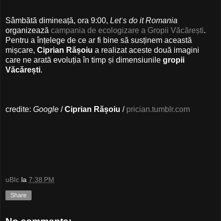
Sâmbătă dimineață, ora 9:00,
Let
’
s do it Romania
organizează
campania de ecologizare a Gropii Văcărești
.
Pentru a înțelege de ce ar fi bine să susținem această
mișcare,
Ciprian Rășoiu
a realizat aceste două imagini
care ne arată evoluția în timp și dimensiunile
gropii
Văcărești
.
credite:
Google
/
Ciprian Rășoiu
/
prician.tumblr.com
uBIc
la
7:38 PM
Share