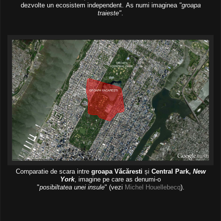
dezvolte un ecosistem independent. As numi imaginea
"groapa
traieste"
.
Comparatie de scara intre
groapa Văcăresti
și
Central Park,
New
York
, imagine pe care as denumi-o
"
posibiltatea unei insule
" (vezi
Michel Houellebecq
).