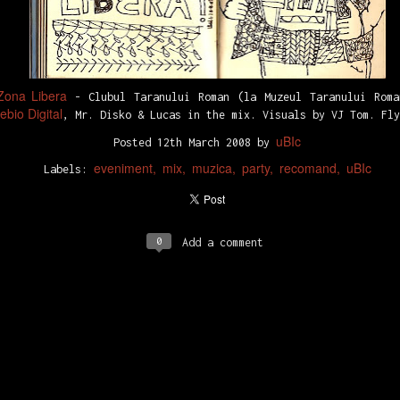
Zona Libera
- Clubul Taranului Roman (la Muzeul Taranului Rom
ebio Digital
, Mr. Disko & Lucas in the mix. Visuals by VJ Tom. Fly
uBIc
Posted
12th March 2008
by
eveniment
mix
muzica
party
recomand
uBIc
Labels:
0
Add a comment