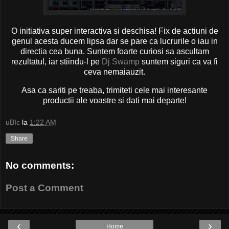
O initiativa super interactiva si deschisa! Fix de actiuni de
genul acesta ducem lipsa dar se pare ca lucrurile o iau in
directia cea buna. Suntem foarte curiosi sa ascultam
rezultatul, iar stiindu-l pe
Dj Swamp
suntem siguri ca va fi
ceva nemaiauzit.
Asa ca sariti pe treaba, trimiteti cele mai interesante
productii ale voastre si dati mai departe!
uBIc
la
1:22 AM
Share
No comments:
Post a Comment
‹
›
Home