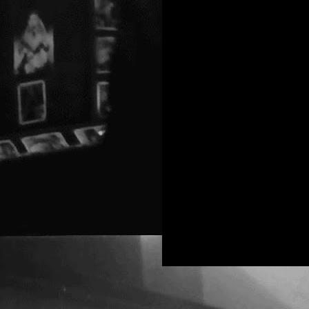
d
C
C
c
p
T
s
a
c
s
s
1
C
f
a
i
f
e
O