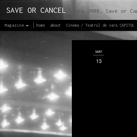
SAVE OR CANCEL
Since 2008, Save or Cancel is a medium of communication and propagation of arts and culture, facilitatin
Magazine
home
about
Cinema / Teatrul de vară CAPITOL
MAY
13