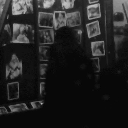
Î
C
i
u
i
o
m
CAPITOL Talks 2 @ HUB A,
OCT
17
[scroll for English]
CAPITOL Talks 2: Teatre și c
lansare booklet CAPITOL 2017 @ HU
20 Octombrie 2017 // 19:00
Ne face plăcere să vă invităm la 
actuale ale clădirilor de patrimo
găzduită de HUB A, Casa OAR Bucur
p
a
a
p
c