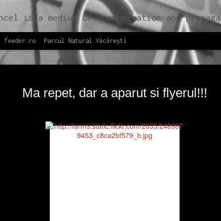
g their role in the contemporary society. Self-initiated multidisciplinary programs by Save or Cancel support the development of the contemporary society by identifying opportunities for sustainable and adapta
feeder.ro
Parcul Natural Văcărești
Răsfoiește
NOV
CAPITOL 
Ma repet, dar a aparut si flyerul!!!
26
Răsfoiește onlin
Produs de Save or Canc
informații despre ansa
studiilor istorice și 
evenimentelor care, în
reactiveze memoria col
în circuitul public.
CAPITOL booklet #02 a 
prima oară în cadrul c
octombrie 2017, găzdui
centru Hub A. CAPITOL 
CAPITOL, în noiembrie 
Gabroveni și este una 
la Anuala de Arhitectu
Cercetare și viziuni p
arhitectură.