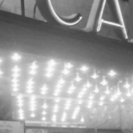
ansarea site-ului capitol.rehab este următorul pas în
adrul programului cultural multianual "hub cultural Cinema
 Teatrul de vară CAPITOL" propus de către Save or Cancel
i având ca scop o campanie de conștientizare și
ensibilizare a publicului larg față de potențialul
atrimoniului național abandonat și posibilitățile
ransformării acestui spațiu într-un hub modern dedicat
ulturii și artelor con
Un-hidden Bucharest / despre proiect
OCT
24
Un-hidden Bucharest / despre proiect
3 noi intervenții artistice și o călătorie ghidată
rin arta din spațiul public.
 August – 30 Octombrie 2017
ttp://www.feeder.ro/un-hidden/
n-hidden Bucharest este un proiect de regenerare
rbană conceput ca o serie de 3 semnale urbane /
ntervenții în spațiul public, co-create împreună cu
omunitatea, care au ca scop umanizarea orașului București,
i promovarea cunoașterii și explorării acestuia prin artă.
feeder.ro BTLT: Paint-a-monument / Atelier pentru
OCT
copii / Serebe (desen) + Octav (serigrafie)
22
BTLT: Paint-a-monument / Atelier pentru copii /
erebe (desen) + Octav (serigrafie)