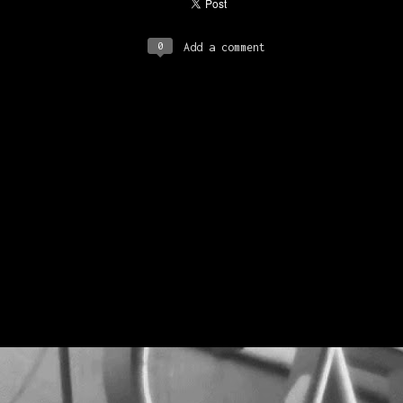
e monumente istorice Cinema CAPITOL și Teatrul de vară
APITOL ocupă parcela dintre bd. Elisabeta 36 și str.
onstantin Mille 13. În 2017-2018, Save or Cancel propune o
ampanie de conștientizare și sensibilizare față de
0
Add a comment
atrimoniul cultural național, cu aplicație pe Cinema /
eatrul de vară Capitol, relevând potențialul economic,
ocial și educațional al tuturor spațiilor culturale
bandonate din România, prin implicarea artiștilor și
omunității locale în cadrul unor proiecte trans-
ectoriale, multidisciplinare, colaborative.
Proiectul editorial feeder insider art & sound 2017
NOV
15
[scroll for EN]
Proiectul editorial noile media feeder insider art &
ound se extinde cu o nouă dimensiune în ediția din 2017
0 interviuri și 1 nou e-book sunt online!
E?
eeder insider art & sound investighează universul exterior
rtei și muzicii. Proiectul editorial începe în 2014,
nspirat de activitatea și comunicarea online susținută de
eeder.ro de-a lungul a 13 ani, platforma de știri și
venimente care găzduiește.
Lansăm site-ul capitol.rehab!
OCT
30
[scroll for English]
Save or Cancel lansează site-ul capitol.rehab 30
ctombrie 2017 // 12:00