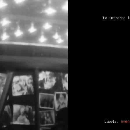
a
C
2
u
La intrarea i
S
m
C
C
NEW Open call for CAPITOL
DEC
9
Apel deschis pentru CAPITOL 
[scroll for English]
Save or Cancel caută să reîncarce
monumente CAPITOL și știm că voi 
Fotografi inspirați au surprins d
CAPITOL, unele informate de calit
vise lucide, pe când alte imagini
even
p
Labels:
d
d