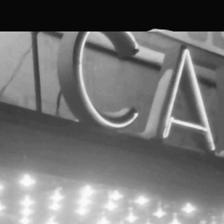
remiul I: Rondelul cariatidelor de Ancuța Clim (172 Votes)
remiul II: Ctrl+S de Alexandra M.
Participare Save or Cancel x feeder.ro x Lente la
OCT
Noaptea Albă a Galeriilor 2017
5
photo © feeder.ro, Alex Iacob
articipare Save or Cancel x feeder.ro x Lente la Noaptea
lbă a Galeriilor 2017
ave or Cancel, prin intermediul feeder.ro, Cinema /
eatrul de vară și Lente participă la NAG - Noaptea Albă a
aleriilor 2017. Dacă plimbarea vă aduce pe Constantin
ille 13, vizitați Teatrul de Vară CAPITOL pentru a vedea
ea mai recentă instalație Pisica Pătrată pentru spațiul
ublic și pentru a experimenta instalația artistică AR
reată Augmented Space Agency, Capitol Continuum.
Paint-a-monument / Atelier pentru copii / Serebe
OCT
(desen) + Octav (serigrafie)
4
[scroll for English]
aint-a-monument / Atelier pentru copii / Serebe (desen) +
ctav (serigrafie) / 8-15 ani
2-13 Octombrie 2017