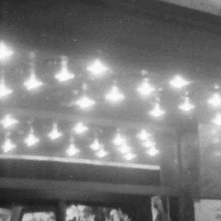
L
c
/
ș
s
p
t
c
p
1
h
U
u
i
c
ș
S