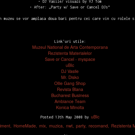
• DJ Vasile/ visuals by VJ Tom
ctivităților produse în programul multianual hub cultural
• After: „Party w/ Save or Cancel DJs”
inema / Teatrul de vară CAPITOL în 2017, planurile pentru
018 și un scurt istoric al ansamblului de monumente, într-
n singur articol - aici.
n muzeu se vor amplasa doua bari pentru cei care vin cu rolele s
ituat în centrul orașului București, ansamblul de
onumente istorice Cinema CAPITOL și Teatrul de vară
APITOL ocupă parcela dintre bd. Elisabeta 36 și str.
onstantin Mille 13.
Link'uri utile:
Muzeul National de Arta Contemporana
Rezistenta Materialelor
 - Photography
Save or Cancel - myspace
- Fotografie
uBIc
DJ Vasile
Mr. Disko
 memoria colectivă cu noi instanțe din viața ansamblului de
puteți face mult mai mult!
Ollie Gang Shop
Revista Blana
eja momente interesante cu Cinema / Teatrul de vară
ăți estetice - arhitectura spectaculoasă care invită la
Bucharest Business
 dezvăluie dramatica realitate - abandon și degradare.
Ambiance Team
Konica Minolta
feeder.ro BTLT: evenimente și activități CAPITOL în
DEC
2017
1
uBIc
Posted
13th May 2008
by
2017 Despre programul multianual CAPITOL v-am povestit
iment
HomeMade
mix
muzica
nwt
party
recomand
Rezistenta M
e larg de-a lungul timpului, iar feeder.ro a fost alături
e inițiativa de reactivare pornită de Save or Cancel încă
in 2008. Situat în centrul orașului București, ansamblul