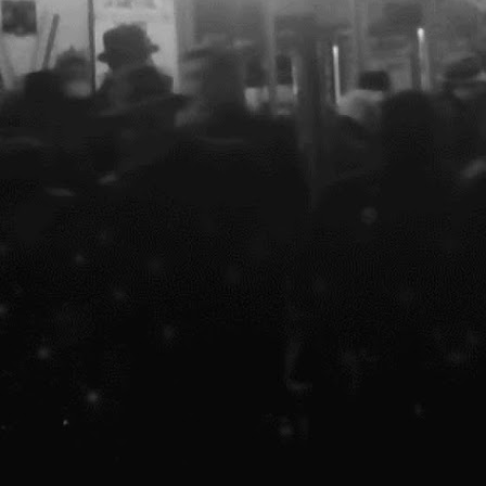
n zilele de 12 și 13 Octombrie de la ora 18:00 Save or
ancel a organizat un alt fel de workshop, la MNAC. Au fost
nvitați copii între 8 și 15 ani să ia parte, gratuit, la
n atelier de desen și serigrafie, menit să stârnească
nteresul pentru patrimoniu și participarea la viața
rașului. Motto-ul evenimentului a fost "Explorăm arta ca
ijloc de regenerare urbană".
 Casa OAR București
inematografe scoase din circuitul public // Expoziție +
B A, Casa OAR București
o discuție informală despre nevoile și oportunitățile
niu, realizată în parteneriat cu Calup și Teatrul Mic și
ești.
TOP: Open call POEM CAPITOL
OCT
8
TOP: POEM CAPITOL
Save or Cancel a pornit în căutarea a trei poeme care
ot reîncărca memoria colectivă cu noi instanțe din viața
nsamblului de monumente CAPITOL, activând scriitori pentru
 investiga conceptul de identitate culturală. Mulțumim
articipanților și cititorilor! 😊 Aceasta este lista
âștigătorilor, în ordinea preferințelor publicului: