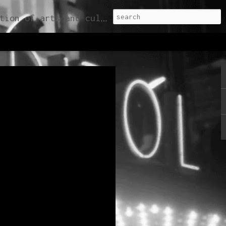
ble (re) valorization of the present, through editorial, cultural and architectural projects.
 online noul booklet
#03
e noul booklet CAPITOL #03
el, Capitol booklet #03 prezintă
mblul monumentelor, un rezumat al
o recapitulare a activităților și
 ultimii 10 ani, urmăresc să
ectivă și să reintegreze CAPITOL
fost lansată și distribuită pentru
onferinței CAPITOL Talks 2/4, în
tă împreună cu Calup la noul
#01 a debutat în cadrul Expoziției
2016, găzduită de ArCub Hanul
dintre publicațiile participante
ră București 2017, secțiunea
rin arhitectură - Carte de