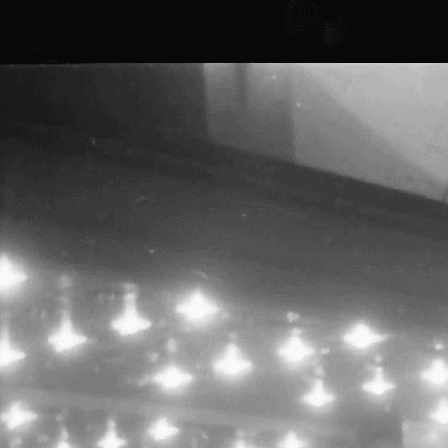
P
P
P
A
S
T
G
M
c
p
c
P
O
1