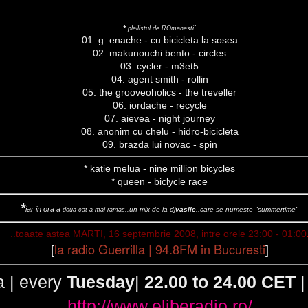
:
*
pleilistul de ROmanesti
01. g. enache - cu bicicleta la sosea
02. makunouchi bento - circles
03. cycler - m3et5
04. agent smith - rollin
05. the grooveoholics - the treveller
06. iordache - recycle
07. aievea - night journey
08. anonim cu chelu - hidro-bicicleta
09. brazda lui novac - spin
*
katie melua - nine million bicycles
* queen - biclycle race
*
iar in ora a
un mix de la
dj
vasile
..
care se numeste "
summertime
"
doua cat a mai ramas..
..toaate astea MARTI, 16 septembrie
2008,
intre orele 23:00 - 01:00
la radio Guerrilla | 94.8FM in Bucuresti
[
]
a | every
Tuesday
|
22.00 to 24.00 CET
|
http://www.eliberadio.ro/