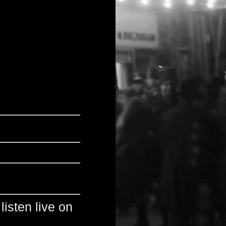
.
 listen live on