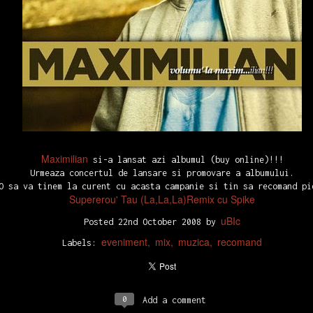
Maximilian
si-a lansat azi albumul (buy online)!!!
Urmeaza concertul de lansare si promovare a albumului.
O sa va tinem la curent cu acasta campanie si tin sa recomand pi
Supererou' Tau (La,La,La)
Remix cu Spike
uBIc
Posted
22nd October 2008
by
eveniment
mix
muzica
recomand
Labels:
0
Add a comment