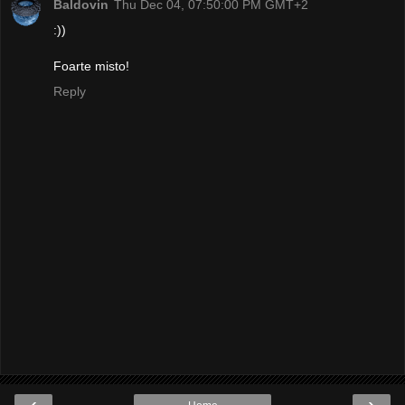
Baldovin
Thu Dec 04, 07:50:00 PM GMT+2
:))
Foarte misto!
Reply
‹
›