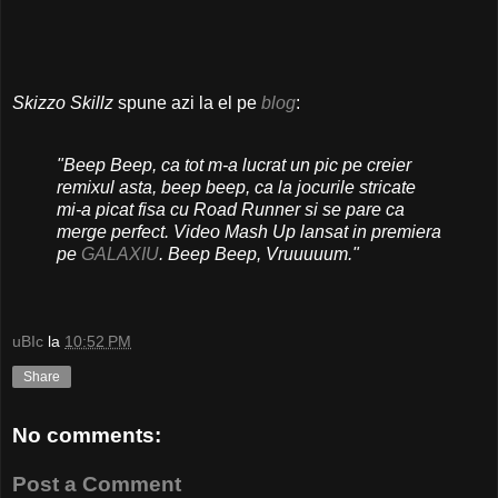
Skizzo Skillz
spune azi la el pe
blog
:
"Beep Beep, ca tot m-a lucrat un pic pe creier
remixul asta, beep beep, ca la jocurile stricate
mi-a picat fisa cu Road Runner si se pare ca
merge perfect. Video Mash Up lansat in premiera
pe
GALAXIU
. Beep Beep, Vruuuuum."
uBIc
la
10:52 PM
Share
No comments:
Post a Comment