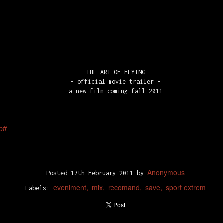
THE ART OF FLYING
- official movie trailer -
a new film coming fall 2011
ff
Anonymous
Posted
17th February 2011
by
eveniment
mix
recomand
save
sport extrem
Labels: