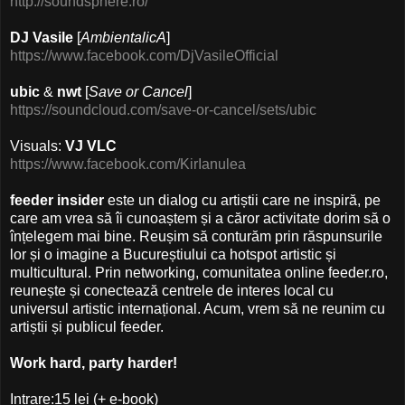
http://soundsphere.ro/
DJ Vasile
[
AmbientalicA
]
https://www.facebook.com/DjVasileOfficial
ubic
&
nwt
[
Save or Cancel
]
https://soundcloud.com/save-or-cancel/sets/ubic
Visuals:
VJ VLC
https://www.facebook.com/KirIanulea
feeder insider
este un dialog cu artiștii care ne inspiră, pe
care am vrea să îi cunoaștem și a căror activitate dorim să o
înțelegem mai bine. Reușim să conturăm prin răspunsurile
lor și o imagine a Bucureștiului ca hotspot artistic și
multicultural. Prin networking, comunitatea online feeder.ro,
reunește și conectează centrele de interes local cu
universul artistic internațional. Acum, vrem să ne reunim cu
artiștii și publicul feeder.
Work hard, party harder!
Intrare:15 lei (+ e-book)