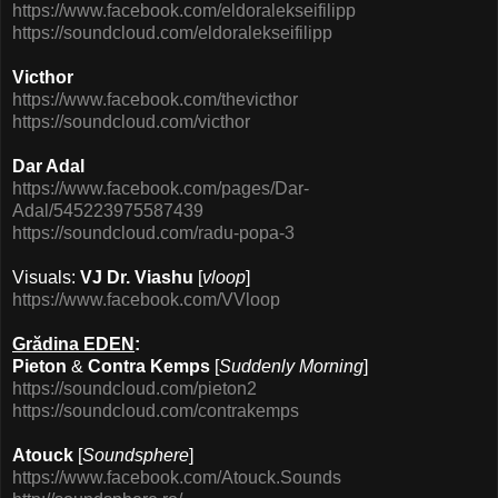
https://www.facebook.com/eldoralekseifilipp
https://soundcloud.com/eldoralekseifilipp
Victhor
https://www.facebook.com/thevicthor
https://soundcloud.com/victhor
Dar Adal
https://www.facebook.com/pages/Dar-
Adal/545223975587439
https://soundcloud.com/radu-popa-3
Visuals:
VJ Dr. Viashu
[
vloop
]
https://www.facebook.com/VVloop
Grădina EDEN
:
Pieton
&
Contra Kemps
[
Suddenly Morning
]
https://soundcloud.com/pieton2
https://soundcloud.com/contrakemps
Atouck
[
Soundsphere
]
https://www.facebook.com/Atouck.Sounds